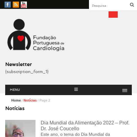
Facebook
RSS
YouTube
Feed
Fundação Portuguesa
Cardiologia
Newsletter
{subscription_form_1}
Menu
Skip
MENU
to
content
Home
/
Notícias
/ Page 2
Notícias
Dia Mundial da Alimentação 2022 – Prof.
Dr. José Coucello
Este ano, o tema do Dia Mundial da