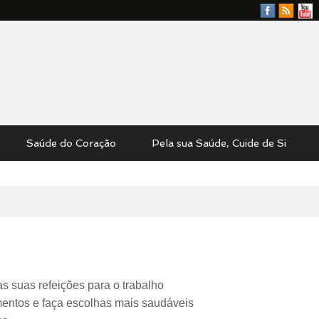
Facebook
RSS
YouTu
Feed
Saúde do Coração
Pela sua Saúde, Cuide de Si
s suas refeições para o trabalho
entos e faça escolhas mais saudáveis