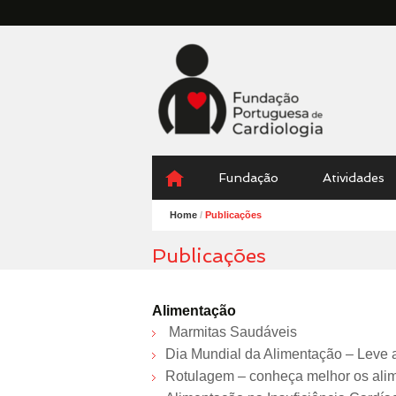
Fundação
Portuguesa
Cardiologia
Menu
Skip
Fundação
Atividades
to
content
Home
/
Publicações
Publicações
Alimentação
Marmitas Saudáveis
Dia Mundial da Alimentação – Leve a
Rotulagem – conheça melhor os alim