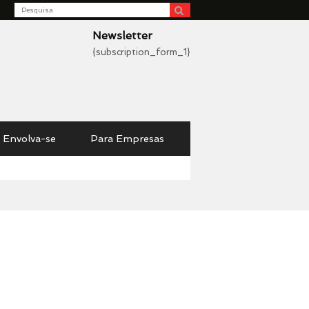
Search
be
Newsletter
{subscription_form_1}
Envolva-se
Para Empresas