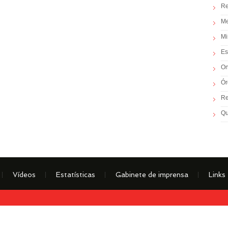
Re
Me
Mi
Es
On
Ór
Re
Q
Vídeos
Estatísticas
Gabinete de imprensa
Links