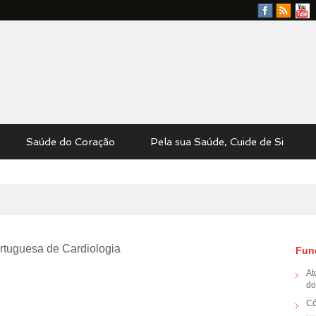
Facebook
RSS
YouTu
Feed
Saúde do Coração
Pela sua Saúde, Cuide de Si
tuguesa de Cardiologia
Fun
At
do
Có