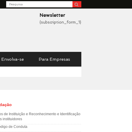
Search
be
Newsletter
{subscription_form_1}
Envolva-se
Para Empresas
dação
os de Instituição e Reconhecimento e Identificação
s instituidores
digo de Conduta