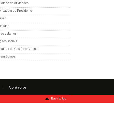
latório de Atividades
nsagem do Presidente
ssão
tatutos
de estamos
gãos sociais
latório de Gestão e Contas
uem Somos
Contactos
Menu
Back to top