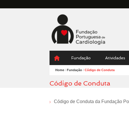
Fundação
Portuguesa
Cardiologia
Menu
Skip
Fundação
Atividades
to
content
Home
/
Fundação
/
Código de Conduta
Código de Conduta
Código de Conduta da Fundação Por