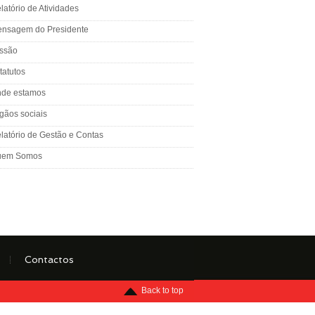
latório de Atividades
nsagem do Presidente
ssão
tatutos
de estamos
gãos sociais
latório de Gestão e Contas
uem Somos
Contactos
Menu
Back to top