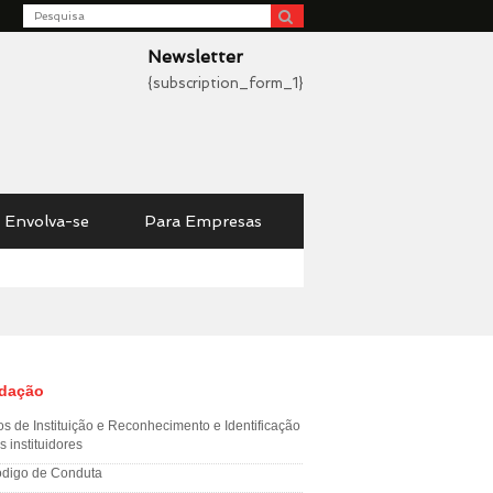
Search
be
Newsletter
{subscription_form_1}
Envolva-se
Para Empresas
dação
os de Instituição e Reconhecimento e Identificação
s instituidores
digo de Conduta