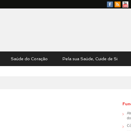
Facebook
RSS
YouTu
Feed
Saúde do Coração
Pela sua Saúde, Cuide de Si
Fun
At
do
Có