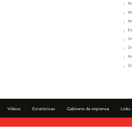
Re
Me
Mi
Es
On
Ór
Re
Q
Vídeos
Estatísticas
Gabinete de imprensa
Links