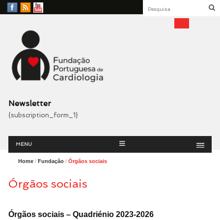
Facebook
RSS
YouTube
Feed
Fundação Portuguesa
Cardiologia
Newsletter
{subscription_form_1}
Menu
Skip
MENU
to
content
Home
/
Fundação
/
Órgãos sociais
Órgãos sociais
Órgãos sociais – Quadriénio 2023-2026