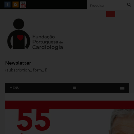
Facebook
RSS
YouTube
Feed
Fundação Portuguesa
Cardiologia
Newsletter
{subscription_form_1}
Menu
Skip
MENU
to
content