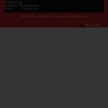
Estatísticas
Gabinete de imprensa
Links
Contactos
© 2021 Fundação Portuguesa Cardiologia
Menu
Back to top