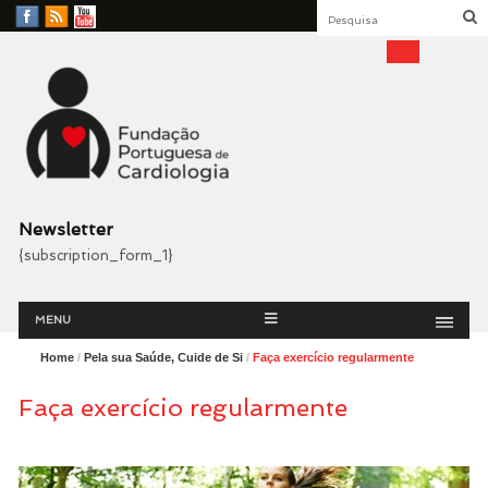
Facebook
RSS
YouTube
Feed
Fundação Portuguesa
Cardiologia
Newsletter
{subscription_form_1}
Menu
Skip
MENU
to
content
Home
/
Pela sua Saúde, Cuide de Si
/
Faça exercício regularmente
Faça exercício regularmente