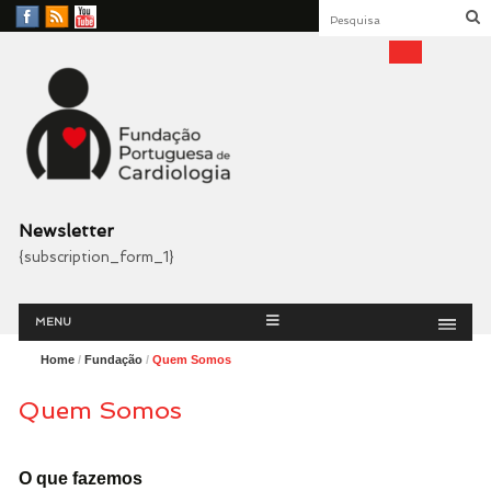
Facebook
RSS
YouTube
Feed
Fundação Portuguesa
Cardiologia
Newsletter
{subscription_form_1}
Menu
Skip
MENU
to
content
Home
/
Fundação
/
Quem Somos
Quem Somos
O que fazemos