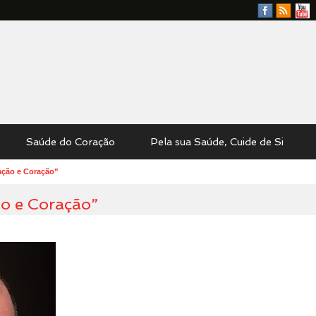
Facebook
RSS
YouTu
Feed
Saúde do Coração
Pela sua Saúde, Cuide de Si
ação e Coração”
o e Coração”