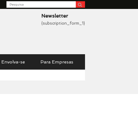
Search
be
Newsletter
{subscription_form_1}
Envolva-se
Para Empresas