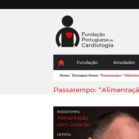
Fundação
Portuguesa
Cardiologia
Menu
Skip
Fundação
Atividades
to
content
Home
/
Destaque Home
/
Passatempo: “Aliment
Passatempo: “Alimentaçã