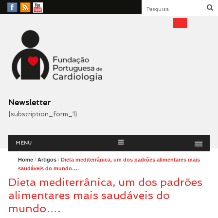
Facebook
RSS
YouTube
Feed
Fundação Portuguesa
Cardiologia
Newsletter
{subscription_form_1}
Menu
Skip
MENU
to
content
Home
/
Artigos
/
Dieta mediterrânica, um dos padrões alimentares mais
saudáveis do mundo….
Dieta mediterrânica, um dos padrões
alimentares mais saudáveis do
mundo….