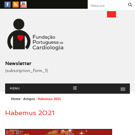
Facebook
RSS
YouTube
Feed
Fundação Portuguesa
Cardiologia
Newsletter
{subscription_form_1}
Menu
Skip
MENU
to
content
Home
/
Artigos
/
Habemus 2021
Habemus 2021