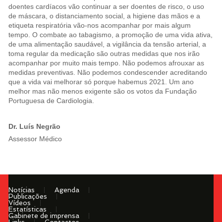
doentes cardíacos vão continuar a ser doentes de risco, o uso
de máscara, o distanciamento social, a higiene das mãos e a
etiqueta respiratória vão-nos acompanhar por mais algum
tempo. O combate ao tabagismo, a promoção de uma vida ativa,
de uma alimentação saudável, a vigilância da tensão arterial, a
toma regular da medicação são outras medidas que nos irão
acompanhar por muito mais tempo. Não podemos afrouxar as
medidas preventivas. Não podemos condescender acreditando
que a vida vai melhorar só porque habemus 2021. Um ano
melhor mas não menos exigente são os votos da Fundação
Portuguesa de Cardiologia.
Dr. Luís Negrão
Assessor Médico
Notícias
Agenda
Publicações
Vídeos
Estatísticas
Gabinete de imprensa
Links
Contactos