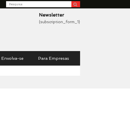
Search
be
Newsletter
{subscription_form_1}
Envolva-se
Para Empresas