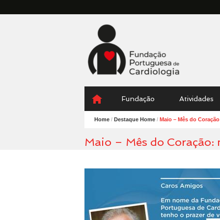
Fundação
Portuguesa
Cardiologia
Menu
Skip
Fundação
Atividades
to
content
Home
/
Destaque Home
/
Maio – Mês do Coração
Maio – Mês do Coração: