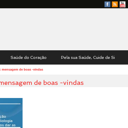
Facebook
RSS
YouTu
Feed
Saúde do Coração
Pela sua Saúde, Cuide de Si
: mensagem de boas -vindas
 mensagem de boas -vindas