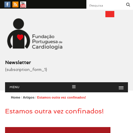
Facebook
RSS
YouTube
Feed
Fundação Portuguesa
Cardiologia
Newsletter
{subscription_form_1}
Menu
Skip
MENU
to
content
Home
/
Artigos
/
Estamos outra vez confinados!
Estamos outra vez confinados!