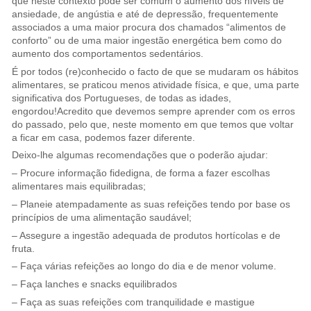
que neste contexto pode ser comum o aumento dos níveis de
ansiedade, de angústia e até de depressão, frequentemente
associados a uma maior procura dos chamados “alimentos de
conforto” ou de uma maior ingestão energética bem como do
aumento dos comportamentos sedentários.
É por todos (re)conhecido o facto de que se mudaram os hábitos
alimentares, se praticou menos atividade física, e que, uma parte
significativa dos Portugueses, de todas as idades,
engordou!Acredito que devemos sempre aprender com os erros
do passado, pelo que, neste momento em que temos que voltar
a ficar em casa, podemos fazer diferente.
Deixo-lhe algumas recomendações que o poderão ajudar:
– Procure informação fidedigna, de forma a fazer escolhas
alimentares mais equilibradas;
– Planeie atempadamente as suas refeições tendo por base os
princípios de uma alimentação saudável;
– Assegure a ingestão adequada de produtos hortícolas e de
fruta.
– Faça várias refeições ao longo do dia e de menor volume.
– Faça lanches e snacks equilibrados
– Faça as suas refeições com tranquilidade e mastigue