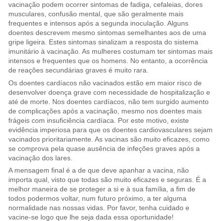
vacinação podem ocorrer sintomas de fadiga, cefaleias, dores
musculares, confusão mental, que são geralmente mais
frequentes e intensos após a segunda inoculação. Alguns
doentes descrevem mesmo sintomas semelhantes aos de uma
gripe ligeira. Estes sintomas sinalizam a resposta do sistema
imunitário à vacinação. As mulheres costumam ter sintomas mais
intensos e frequentes que os homens. No entanto, a ocorrência
de reações secundárias graves é muito rara.
Os doentes cardíacos não vacinados estão em maior risco de
desenvolver doença grave com necessidade de hospitalização e
até de morte. Nos doentes cardíacos, não tem surgido aumento
de complicações após a vacinação, mesmo nos doentes mais
frágeis com insuficiência cardíaca. Por este motivo, existe
evidência imperiosa para que os doentes cardiovasculares sejam
vacinados prioritariamente. As vacinas são muito eficazes, como
se comprova pela quase ausência de infeções graves após a
vacinação dos lares.
A mensagem final é a de que deve apanhar a vacina, não
importa qual, visto que todas são muito eficazes e seguras. É a
melhor maneira de se proteger a si e à sua família, a fim de
todos podermos voltar, num futuro próximo, a ter alguma
normalidade nas nossas vidas. Por favor, tenha cuidado e
vacine-se logo que lhe seja dada essa oportunidade!