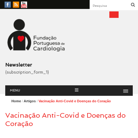
Facebook
RSS
YouTube
Feed
Fundação Portuguesa
Cardiologia
Newsletter
{subscription_form_1}
Menu
Skip
MENU
to
content
Home
/
Artigos
/
Vacinação Anti-Covid e Doenças do Coração
Vacinação Anti-Covid e Doenças do
Coração