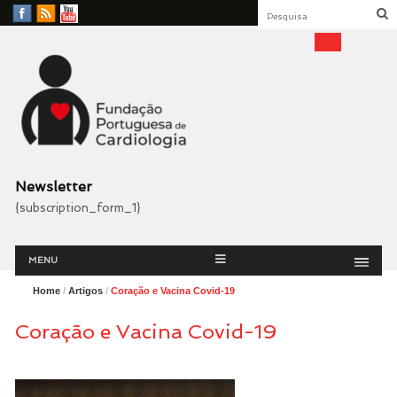
Facebook
RSS
YouTube
Feed
Fundação Portuguesa
Cardiologia
Newsletter
{subscription_form_1}
Menu
Skip
MENU
to
content
Home
/
Artigos
/
Coração e Vacina Covid-19
Coração e Vacina Covid-19