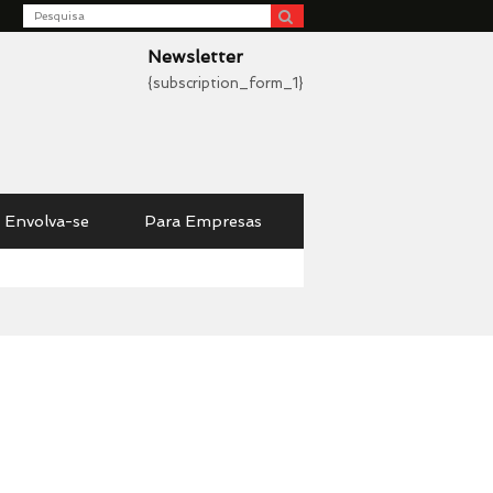
Search
be
Newsletter
{subscription_form_1}
Envolva-se
Para Empresas