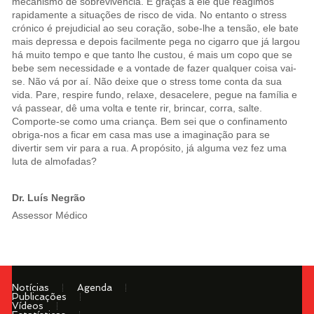
mecanismo de sobrevivência. É graças a ele que reagimos
rapidamente a situações de risco de vida. No entanto o stress
crónico é prejudicial ao seu coração, sobe-lhe a tensão, ele bate
mais depressa e depois facilmente pega no cigarro que já largou
há muito tempo e que tanto lhe custou, é mais um copo que se
bebe sem necessidade e a vontade de fazer qualquer coisa vai-
se. Não vá por aí. Não deixe que o stress tome conta da sua
vida. Pare, respire fundo, relaxe, desacelere, pegue na família e
vá passear, dê uma volta e tente rir, brincar, corra, salte.
Comporte-se como uma criança. Bem sei que o confinamento
obriga-nos a ficar em casa mas use a imaginação para se
divertir sem vir para a rua. A propósito, já alguma vez fez uma
luta de almofadas?
Dr. Luís Negrão
Assessor Médico
Notícias
Agenda
Publicações
Vídeos