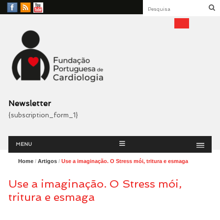
Facebook
RSS
YouTube
Feed
Fundação Portuguesa
Cardiologia
Newsletter
{subscription_form_1}
Menu
Skip
MENU
to
content
Home
/
Artigos
/
Use a imaginação. O Stress mói, tritura e esmaga
Use a imaginação. O Stress mói,
tritura e esmaga