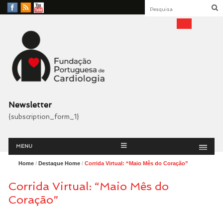
Facebook
RSS
YouTube
Feed
Fundação Portuguesa
Cardiologia
Newsletter
{subscription_form_1}
Menu
Skip
MENU
to
content
Home
/
Destaque Home
/
Corrida Virtual: “Maio Mês do Coração”
Corrida Virtual: “Maio Mês do
Coração”