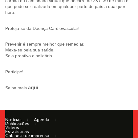
corrida ou caminhada virtual que decorre de 28 a 30 de maio e
que pode ser realizada em qualquer parte do país a qualquer
hora.
Proteja-se da Doença Cardiovascular!
Prevenir é sempre melhor que remediar.
Mexa-se pela sua saúde.
Seja proativo e solidário.
Participe!
aqui
Saiba mais
Notícias
Agenda
Publicações
Vídeos
Estatísticas
Gabinete de imprensa