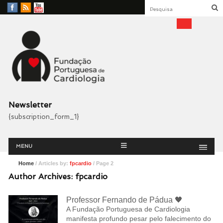
Facebook
RSS
YouTube
Feed
Fundação Portuguesa
Cardiologia
Newsletter
{subscription_form_1}
Menu
Skip
MENU
to
content
Home
/ Articles by:
fpcardio
/ Page 2
Author Archives:
fpcardio
Professor Fernando de Pádua 🖤
A Fundação Portuguesa de Cardiologia
manifesta profundo pesar pelo falecimento do