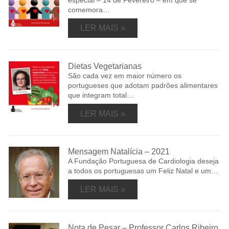
especial – 14 de Fevereiro – em que se
comemora…
LER MAIS »
Dietas Vegetarianas
São cada vez em maior número os
portugueses que adotam padrões alimentares
que integram total…
LER MAIS »
Mensagem Natalícia – 2021
A Fundação Portuguesa de Cardiologia deseja
a todos os portuguesas um Feliz Natal e um…
LER MAIS »
Nota de Pesar – Professor Carlos Ribeiro