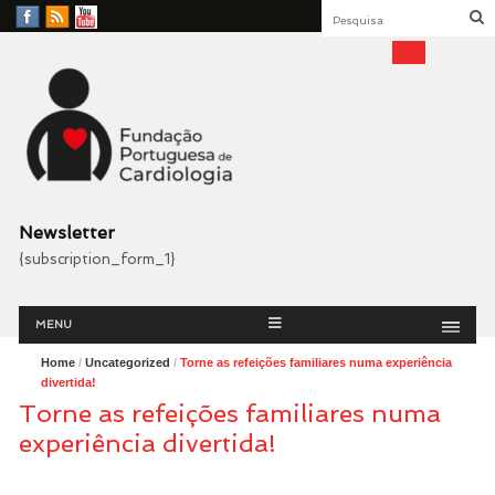
Facebook
RSS
YouTube
Feed
Fundação Portuguesa
Cardiologia
Newsletter
{subscription_form_1}
Menu
Skip
MENU
to
content
Home
/
Uncategorized
/
Torne as refeições familiares numa experiência
divertida!
Torne as refeições familiares numa
experiência divertida!