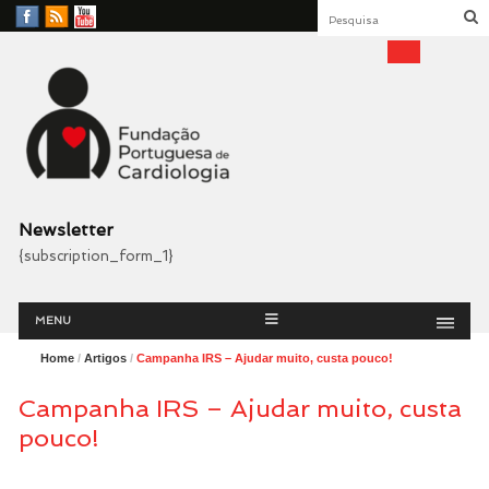
Facebook
RSS
YouTube
Feed
Fundação Portuguesa
Cardiologia
Newsletter
{subscription_form_1}
Menu
Skip
MENU
to
content
Home
/
Artigos
/
Campanha IRS – Ajudar muito, custa pouco!
Campanha IRS – Ajudar muito, custa
pouco!