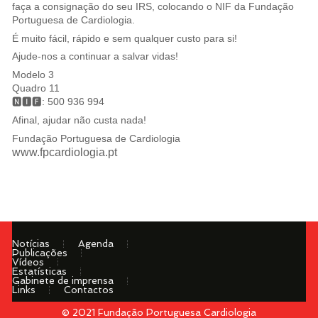
faça a consignação do seu IRS, colocando o NIF da Fundação
Portuguesa de Cardiologia.
É muito fácil, rápido e sem qualquer custo para si!
Ajude-nos a continuar a salvar vidas!
Modelo 3
Quadro 11
🅽🅸🅵: 500 936 994
Afinal, ajudar não custa nada!
Fundação Portuguesa de Cardiologia
www.fpcardiologia.pt
Notícias
Agenda
Publicações
Vídeos
Estatísticas
Gabinete de imprensa
Links
Contactos
© 2021 Fundação Portuguesa Cardiologia