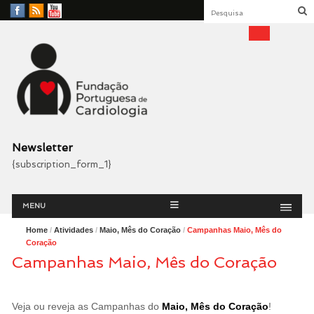
Facebook
RSS
YouTube
Feed
Fundação Portuguesa
Cardiologia
Newsletter
{subscription_form_1}
Menu
Skip
MENU
to
content
Home
/
Atividades
/
Maio, Mês do Coração
/
Campanhas Maio, Mês do
Coração
Campanhas Maio, Mês do Coração
Veja ou reveja as Campanhas do
Maio, Mês do Coração
!