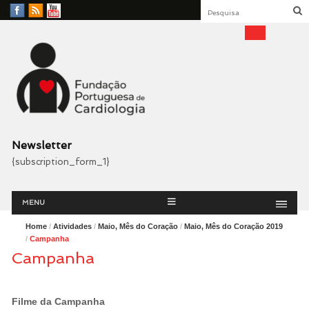
Facebook
RSS
YouTube
Feed
Fundação Portuguesa
Cardiologia
Newsletter
{subscription_form_1}
Menu
Skip
MENU
to
content
Home
/
Atividades
/
Maio, Mês do Coração
/
Maio, Mês do Coração 2019
/
Campanha
Campanha
Filme da Campanha