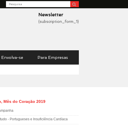
Search
be
Newsletter
{subscription_form_1}
Envolva-se
Para Empresas
o, Mês do Coração 2019
ampanha
tudo - Portugueses e Insuficiência Cardíaca