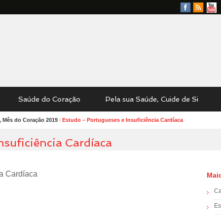
Facebook
RSS
YouTu
Feed
Saúde do Coração
Pela sua Saúde, Cuide de Si
, Mês do Coração 2019
/
Estudo – Portugueses e Insuficiência Cardíaca
nsuficiência Cardíaca
ia Cardíaca
Mai
C
Es