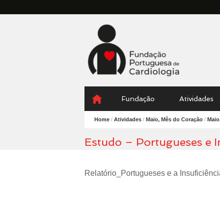
Fundação
Portuguesa
Cardiologia
Menu
Skip
Fundação
Atividades
to
content
Home
/
Atividades
/
Maio, Mês do Coração
/
Maio
Estudo – Portugueses e I
Relatório_Portugueses e a Insuficiênc