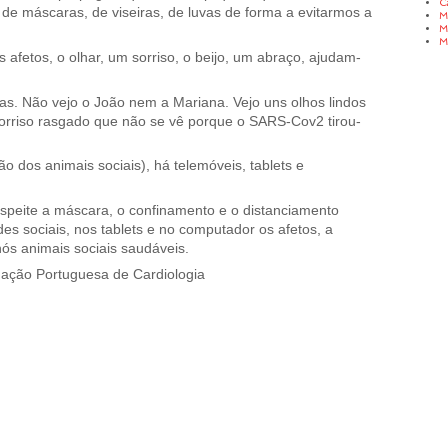
C
de máscaras, de viseiras, de luvas de forma a evitarmos a
M
M
M
 afetos, o olhar, um sorriso, o beijo, um abraço, ajudam-
. Não vejo o João nem a Mariana. Vejo uns olhos lindos
sorriso rasgado que não se vê porque o SARS-Cov2 tirou-
o dos animais sociais), há telemóveis, tablets e
speite a máscara, o confinamento e o distanciamento
es sociais, nos tablets e no computador os afetos, a
nós animais sociais saudáveis.
ação Portuguesa de Cardiologia