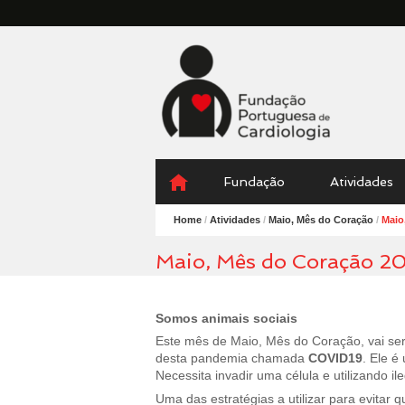
Fundação
Portuguesa
Cardiologia
Menu
Skip
Fundação
Atividades
to
content
Home
/
Atividades
/
Maio, Mês do Coração
/
Maio
Maio, Mês do Coração 2
Somos animais sociais
Este mês de Maio, Mês do Coração, vai ser
desta pandemia chamada
COVID19
. Ele é
Necessita invadir uma célula e utilizando 
Uma das estratégias a utilizar para evitar 