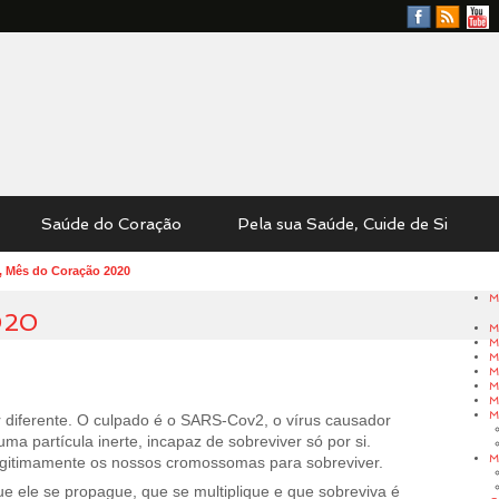
Facebook
RSS
YouTu
Feed
Saúde do Coração
Pela sua Saúde, Cuide de Si
, Mês do Coração 2020
M
020
M
M
M
M
M
M
M
 diferente. O culpado é o SARS-Cov2, o vírus causador
 uma partícula inerte, incapaz de sobreviver só por si.
M
ilegitimamente os nossos cromossomas para sobreviver.
que ele se propague, que se multiplique e que sobreviva é