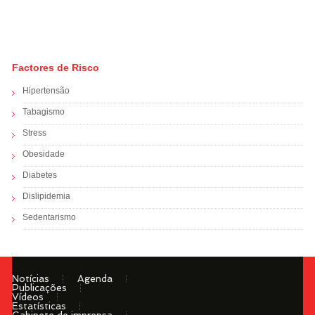
Factores de Risco
Hipertensão
Tabagismo
Stress
Obesidade
Diabetes
Dislipidemia
Sedentarismo
Notícias
Agenda
Publicações
Vídeos
Estatísticas
Gabinete de imprensa