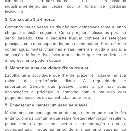
alimentos pré-cozinhados ou processados
industrialmente(muitas vezes sob a forma de gorduras
invisíveis).
3. Coma cada 3 a 4 horas
Comendo várias vezes ao dia não tem demasiada fome quando
chega à refeição seguinte. Coma porções suficientes para se
sentir saciado. Use o seguinte truque: comece as refeições
principais com uma sopa de legumes, sem batata. Para além de
conter água, muitas vitaminas e sais minerais, ajuda a saciar a
sensação de fome. Isto evita a ansiedade que certas dietas de
emagrecimento podem causar.
4. Mantenha uma actividade física regular
Escolha uma actividade que lhe dê prazer e inclua-a na sua
rotina, de preferência diária. A regularidade é
importante. Sempre que possível, ande a pé nas suas
deslocações e privilegie o contacto com a natureza com
pequenos passeios ou caminhadas ao ar livre.
5. Emagrecer e manter um peso saudável
Muitas pessoas conseguem perder peso em tempo recorde. No
entanto, o mais comum é que estas “dietas relâmpago” resultem,
pouco tempo depois, no inverso: a recuperação do peso,
acompanhada, frequentemente, de um aumento superior ao