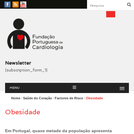
Facebook
RSS
YouTube
Feed
Fundação Portuguesa
Cardiologia
Newsletter
{subscription_form_1}
Menu
Skip
MENU
to
content
Home
/
Saúde do Coração
/
Factores de Risco
/
Obesidade
Obesidade
Em Portugal, quase metade da população apresenta