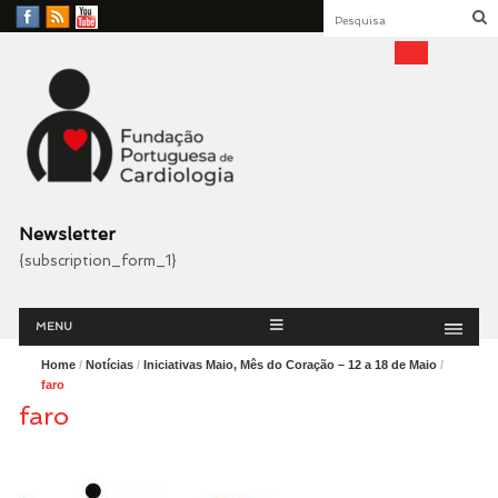
Facebook
RSS
YouTube
Feed
Fundação Portuguesa
Cardiologia
Newsletter
{subscription_form_1}
Menu
Skip
MENU
to
content
Home
/
Notícias
/
Iniciativas Maio, Mês do Coração – 12 a 18 de Maio
/
faro
faro