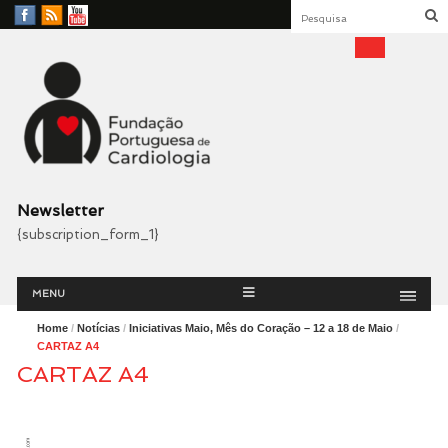
Facebook
RSS
YouTube
Feed
Fundação Portuguesa
Cardiologia
Newsletter
{subscription_form_1}
Menu
Skip
MENU
to
content
Home
/
Notícias
/
Iniciativas Maio, Mês do Coração – 12 a 18 de Maio
/
CARTAZ A4
CARTAZ A4