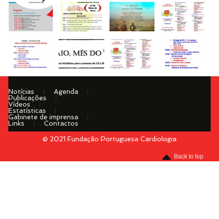
Notícias
Agenda
Publicações
Vídeos
Estatísticas
Gabinete de imprensa
Links
Contactos
© 2021 Fundação Portuguesa Cardiologia
Menu
Back to top