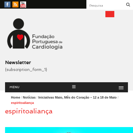
Facebook
RSS
YouTube
Feed
Fundação Portuguesa
Cardiologia
Newsletter
{subscription_form_1}
Menu
Skip
MENU
to
content
Home
/
Notícias
/
Iniciativas Maio, Mês do Coração – 12 a 18 de Maio
/
espiritoaliança
espiritoaliança