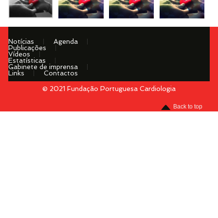
Notícias
Agenda
Publicações
Vídeos
Estatísticas
Gabinete de imprensa
Links
Contactos
© 2021 Fundação Portuguesa Cardiologia
Menu
Back to top