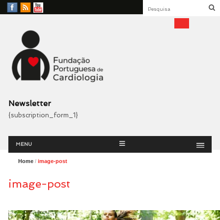
Facebook
RSS
YouTube
Feed
Fundação Portuguesa
Cardiologia
Newsletter
{subscription_form_1}
Menu
Skip
MENU
to
content
Home
/
image-post
image-post