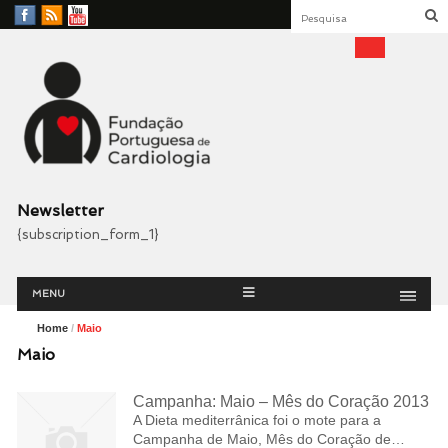
Facebook
RSS
YouTube
Feed
Fundação Portuguesa
Cardiologia
Newsletter
{subscription_form_1}
Menu
Skip
MENU
to
content
Home
/
Maio
Maio
Campanha: Maio – Mês do Coração 2013
A Dieta mediterrânica foi o mote para a
Campanha de Maio, Mês do Coração de…