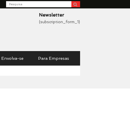
Search
be
Newsletter
{subscription_form_1}
Envolva-se
Para Empresas