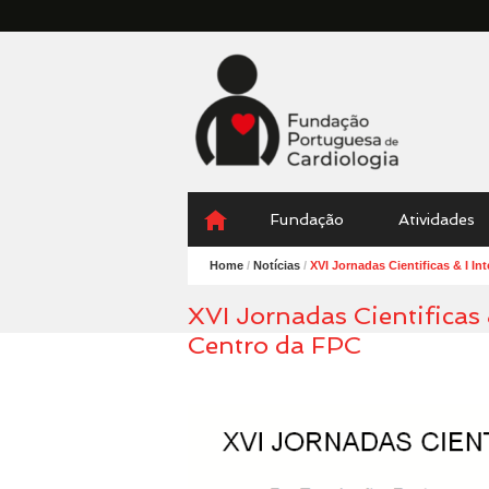
Fundação
Portuguesa
Cardiologia
Menu
Skip
Fundação
Atividades
to
content
Home
/
Notícias
/
XVI Jornadas Cientificas & I I
XVI Jornadas Cientificas 
Centro da FPC