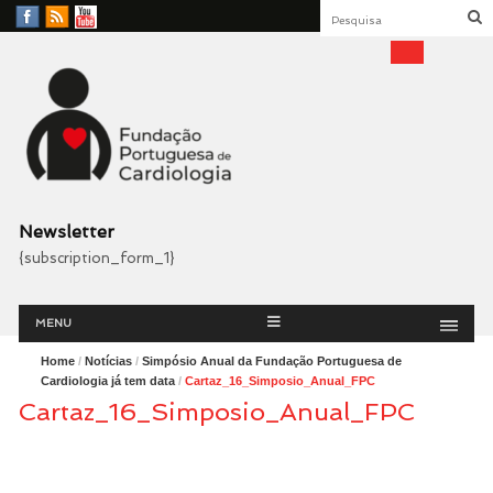
Facebook
RSS
YouTube
Feed
Fundação Portuguesa
Cardiologia
Newsletter
{subscription_form_1}
Menu
Skip
MENU
to
content
Home
/
Notícias
/
Simpósio Anual da Fundação Portuguesa de
Cardiologia já tem data
/
Cartaz_16_Simposio_Anual_FPC
Cartaz_16_Simposio_Anual_FPC