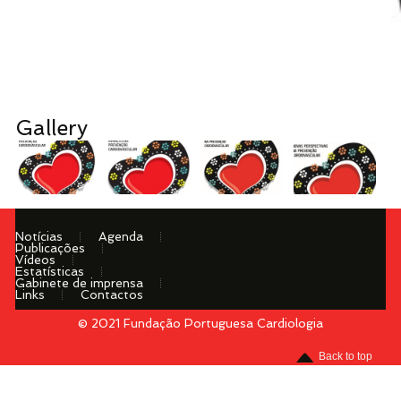
Gallery
Notícias
Agenda
Publicações
Vídeos
Estatísticas
Gabinete de imprensa
Links
Contactos
© 2021 Fundação Portuguesa Cardiologia
Menu
Back to top