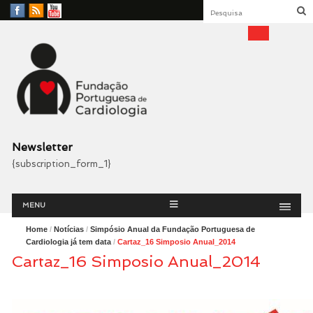
Facebook
RSS
YouTube
Feed
Fundação Portuguesa
Cardiologia
Newsletter
{subscription_form_1}
Menu
Skip
MENU
to
content
Home
/
Notícias
/
Simpósio Anual da Fundação Portuguesa de
Cardiologia já tem data
/
Cartaz_16 Simposio Anual_2014
Cartaz_16 Simposio Anual_2014