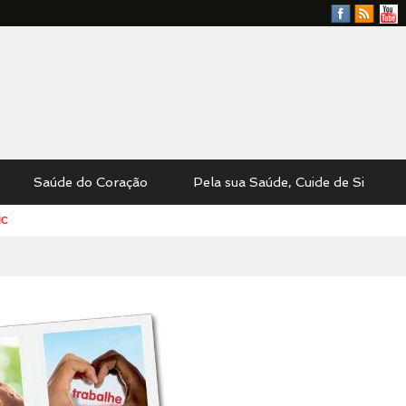
Facebook
RSS
YouTu
Feed
Saúde do Coração
Pela sua Saúde, Cuide de Si
MC