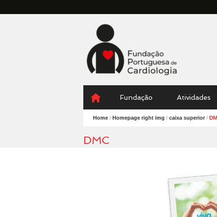
Fundação
Portuguesa
Cardiologia
Menu
Skip
Fundação
Atividades
to
content
Home
/
Homepage right img
/
caixa superior
/
D
DMC