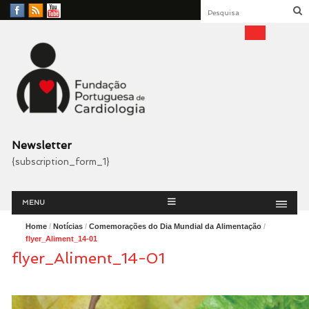
Facebook
RSS
YouTube
Feed
Fundação Portuguesa
Cardiologia
Newsletter
{subscription_form_1}
Menu
Skip
MENU
to
content
Home
/
Notícias
/
Comemorações do Dia Mundial da Alimentação
/
flyer_Aliment_14-01
flyer_Aliment_14-01