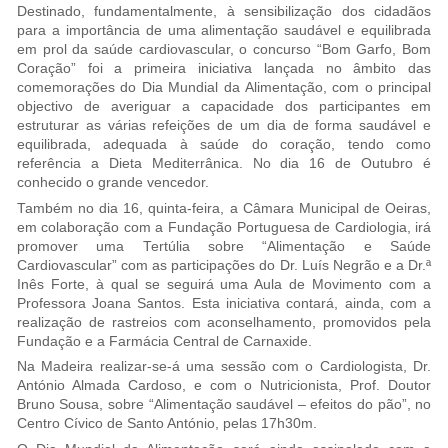
Destinado, fundamentalmente, à sensibilização dos cidadãos
para a importância de uma alimentação saudável e equilibrada
em prol da saúde cardiovascular, o concurso “Bom Garfo, Bom
Coração” foi a primeira iniciativa lançada no âmbito das
comemorações do Dia Mundial da Alimentação, com o principal
objectivo de averiguar a capacidade dos participantes em
estruturar as várias refeições de um dia de forma saudável e
equilibrada, adequada à saúde do coração, tendo como
referência a Dieta Mediterrânica. No dia 16 de Outubro é
conhecido o grande vencedor.
Também no dia 16, quinta-feira, a Câmara Municipal de Oeiras,
em colaboração com a Fundação Portuguesa de Cardiologia, irá
promover uma Tertúlia sobre “Alimentação e Saúde
Cardiovascular” com as participações do Dr. Luís Negrão e a Dr.ª
Inês Forte, à qual se seguirá uma Aula de Movimento com a
Professora Joana Santos. Esta iniciativa contará, ainda, com a
realização de rastreios com aconselhamento, promovidos pela
Fundação e a Farmácia Central de Carnaxide.
Na Madeira realizar-se-á uma sessão com o Cardiologista, Dr.
António Almada Cardoso, e com o Nutricionista, Prof. Doutor
Bruno Sousa, sobre “Alimentação saudável – efeitos do pão”, no
Centro Cívico de Santo António, pelas 17h30m.