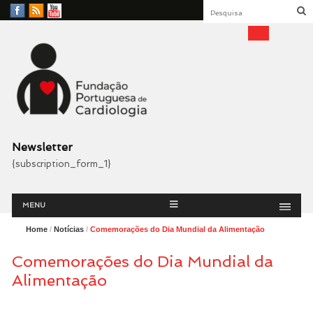
Facebook
RSS
YouTube
Feed
Fundação Portuguesa
Cardiologia
Newsletter
{subscription_form_1}
Menu
Skip
MENU
to
content
Home
/
Notícias
/
Comemorações do Dia Mundial da Alimentação
Comemorações do Dia Mundial da
Alimentação