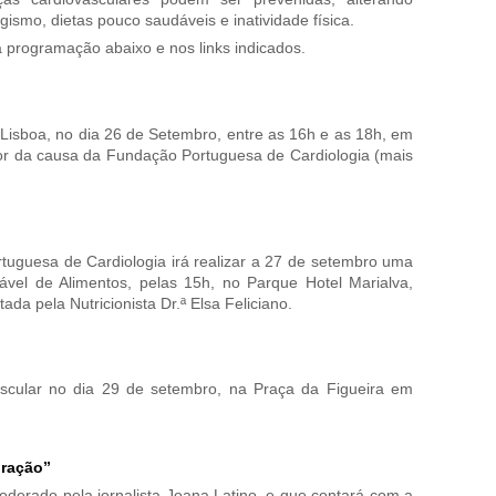
ismo, dietas pouco saudáveis e inatividade física.
 programação abaixo e nos links indicados.
 Lisboa, no dia 26 de Setembro, entre as 16h e as 18h, em
avor da causa da Fundação Portuguesa de Cardiologia (mais
uguesa de Cardiologia irá realizar a 27 de setembro uma
vel de Alimentos, pelas 15h, no Parque Hotel Marialva,
da pela Nutricionista Dr.ª Elsa Feliciano.
scular no dia 29 de setembro, na Praça da Figueira em
oração”
moderado pela jornalista Joana Latino, e que contará com a