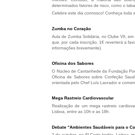
determinados fatores de risco, como o tabag
Celebre este dia connosco! Conheça toda a
Zumba no Coração
Aula de Zumba Solidária, no Clube VII, em
que, por cada inscrição, 1€ reverterá a f
informações brevemente).
Oficina dos Sabores
O Núcleo de Cantanhede da Fundação Port
Oficina de Sabores sobre Confeção Saudá
orientada pelo Chef Luís Lavrador e comenta
Mega Rastreio Cardiovascular
Realização de um mega rastreio cardiova
Lisboa, entre as 10h e as 18h.
Debate “Ambientes Saudáveis para o C
2 de outubro, no El Corte Inglés, Lisboa, 