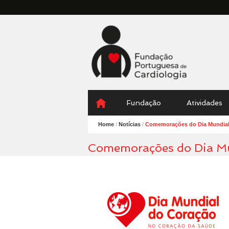
Fundação
Portuguesa
Cardiologia
Menu
Skip
Fundação
Atividades
to
content
Home
/
Notícias
/
Comemorações do Dia Mundial
Comemorações do Dia Mu