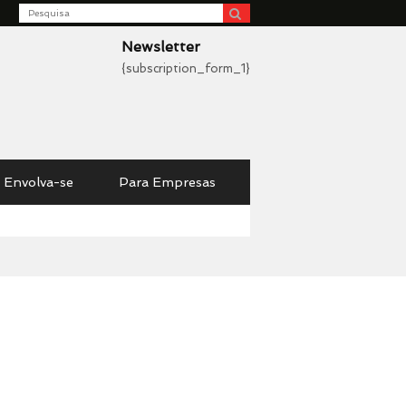
Search
be
Newsletter
{subscription_form_1}
Envolva-se
Para Empresas