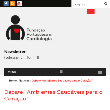
Facebook
RSS
YouTube
Feed
Fundação Portuguesa
Cardiologia
Newsletter
{subscription_form_1}
Menu
Skip
MENU
to
content
Home
/
Notícias
/
Debate “Ambientes Saudáveis para o Coração”
Debate “Ambientes Saudáveis para o
Coração”