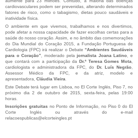
aumente para 23 milhões. Contudo, a maioria das doenças
cardiovasculares podem ser prevenidas, alterando determinados
fatores de risco, como o tabagismo, dietas pouco saudáveis e
inatividade física.
O ambiente em que vivemos, trabalhamos e nos divertimos,
pode afetar a nossa capacidade de fazer escolhas certas para a
saúde do nosso coração. Assim, e no âmbito das comemorações
do Dia Mundial do Coração 2015, a Fundação Portuguesa de
Cardiologia (FPC) irá realizar o Debate
“Ambientes Saudáveis
para o Coração”
, moderado pela
jornalista Joana Latino
, e
que contará com a participação da
Dr.ª Teresa Gomes Mota
,
cardiologista e administradora da FPC, do
Dr. Luís Negrão
,
Assessor Médico da FPC, e da atriz, modelo e
apresentadora,
Cláudia Vieira
.
Este Debate terá lugar em Lisboa, no El Corte Inglés, Piso 7, no
próximo dia 2 de outubro de 2015, sexta-feira, pelas 19:00
horas.
Inscrições gratuitas
no Ponto de Informação, no Piso 0 do El
Corte Inglés ou através do e-mail
relacoespublicas@elcorteingles.pt