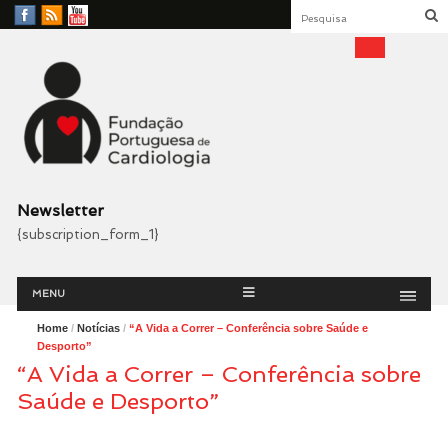
Facebook
RSS
YouTube
Feed
Fundação Portuguesa
Cardiologia
Newsletter
{subscription_form_1}
Menu
Skip
MENU
to
content
Home
/
Notícias
/
“A Vida a Correr – Conferência sobre Saúde e
Desporto”
“A Vida a Correr – Conferência sobre
Saúde e Desporto”