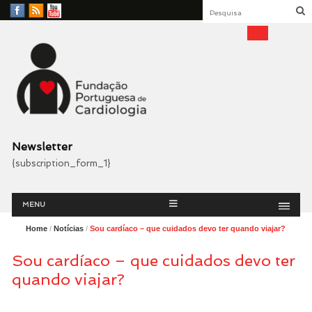
Facebook
RSS
YouTube
Feed
Fundação Portuguesa
Cardiologia
Newsletter
{subscription_form_1}
Menu
Skip
MENU
to
content
Home
/
Notícias
/
Sou cardíaco – que cuidados devo ter quando viajar?
Sou cardíaco – que cuidados devo ter
quando viajar?