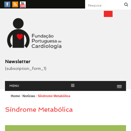
Facebook
RSS
YouTube
Feed
Fundação Portuguesa
Cardiologia
Newsletter
{subscription_form_1}
Menu
Skip
MENU
to
content
Home
/
Notícias
/
Síndrome Metabólica
Síndrome Metabólica