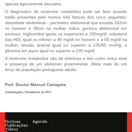
apenas ligeiramente elevados.
O diagnóstico de síndrome metabólica pode ser feito quando
estão presentes pelo menos três fatores dos cinco seguintes:
obesidade abdominal – perímetro abdominal que exceda 102cm
no homem e 88cm na mulher indica gordura abdominal em
excesso; trigliceridos iguais ou superiores a 150mg/dl; colesterol
das HDL igual ou inferior a 40 mg/dl no homem e a 50 mg/dl na
mulher; tensão arterial igual ou superior a 135/85 mmHg; e
glicemia em jejum igual ou superior a 100 mg/dl.
A síndrome metabólica não dá sintomas e tem como único sinal
a presença de um abdómen proeminente. Afeta mais de um
terço da população portuguesa adulta.
Prof. Doutor Manuel Carrageta
Cardiologista | Presidente da FPC
Notícias
Agenda
Publicações
Vídeos