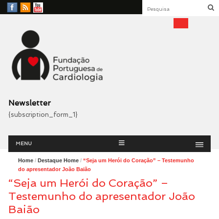
Facebook
RSS
YouTube
Feed
Fundação Portuguesa
Cardiologia
Newsletter
{subscription_form_1}
Menu
Skip
MENU
to
content
Home
/
Destaque Home
/
“Seja um Herói do Coração” – Testemunho
do apresentador João Baião
“Seja um Herói do Coração” –
Testemunho do apresentador João
Baião