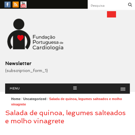
Facebook
RSS
YouTube
Feed
Fundação Portuguesa
Cardiologia
Newsletter
{subscription_form_1}
Menu
Skip
MENU
to
content
Home
/
Uncategorized
/
Salada de quinoa, legumes salteados e molho
vinagrete
Salada de quinoa, legumes salteados
e molho vinagrete