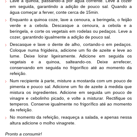
Lave a quinoa, passando-a por água corrente. Leve a cozer
em seguida, garantindo a adição de pouco sal. Quando a
água começar a ferver, conte cerca de 15min.
Enquanto a quinoa coze, lave a cenoura, a beringela, o feijão
verde e a cebola. Descasque a cenoura, a cebola e a
beringela, e corte os vegetais em rodelas ou pedaços. Leve a
cozer, garantindo igualmente a adição de pouco sal.
Descasque e lave o dente de alho, cortando-o em pedaços.
Coloque numa frigideira, adicione um fio de azeite e leve ao
lume. Deixe loirar ligeiramente. Adicione em seguida os
vegetais e a quinoa, salteando-os. Deixe arrefecer,
conservando em seguida no frigorífico até ao momento da
refeição.
Num recipiente à parte, misture a mostarda com um pouco de
pimenta e pouco sal. Adicione um fio de azeite à medida que
mistura os ingredientes. Adicione em seguida um pouco de
vinagre e cebolinho picado, e volte a misturar. Rectifique os
temperos. Conserve igualmente no frigorífico até ao momento
da refeição.
No momento da refeição, reaqueça a salada, e apenas nessa
altura adicione o molho vinagrete.
Pronto a consumir!