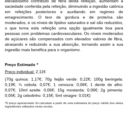
elevadíssimo contributo de fibra desta refeição, aumentam a
saciedade conferida pela refeição, diminuindo a ingestão calórica
em refeições posteriores e auxiliando em regimes de
emagrecimento. O teor de gordura e de proteína são
moderados, e os níveis de lípidos saturados e sal são reduzidos,
o que torna esta refeição uma opção igualmente boa para
pessoas com problemas cardiovasculares. Os níveis moderados
de açúcares são compensados com elevados valores de fibra,
atrasando e reduzindo a sua absorção, tornando assim a sua
ingestão mais benéfica para o organismo.
Preço Estimado
*
Preço individual:
2,11€
(70g quinoa: 1,17€; 70g feijão verde: 0,22€; 100g beringela:
0,19€; ¼ cebola: 0,07€; 1 cenoura: 0,06€; 1 dente de alho:
0,07€; 10ml azeite: 0,06€; 15g mostarda: 0,06€; 2g pimenta:
0,05€; 2g cebolinho: 0,15€; 5ml vinagre: 0,01€)
*O preço apresentado foi calculado a partir de uma estimativa do preço médio dos vários
ingredientes utilizados nesta receita.