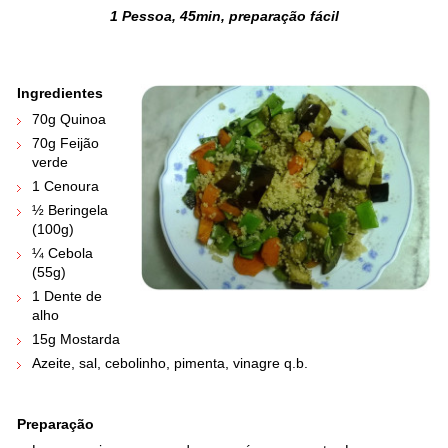
1 Pessoa, 45min, preparação fácil
.
.
Ingredientes
70g Quinoa
70g Feijão
verde
1 Cenoura
½ Beringela
(100g)
¼ Cebola
(55g)
1 Dente de
alho
15g Mostarda
Azeite, sal, cebolinho, pimenta, vinagre q.b.
Preparação