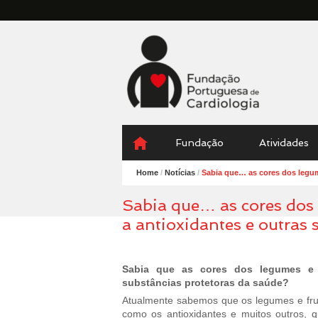
Fundação
Portuguesa
Cardiologia
Menu
Skip
Fundação
Atividades
to
content
Home
/
Notícias
/
Sabia que… as cores dos legum
Sabia que… as cores dos 
a antioxidantes e outras 
Sabia que as cores dos legumes e f
substâncias protetoras da saúde?
Atualmente sabemos que os legumes e fru
como os antioxidantes e muitos outros, 