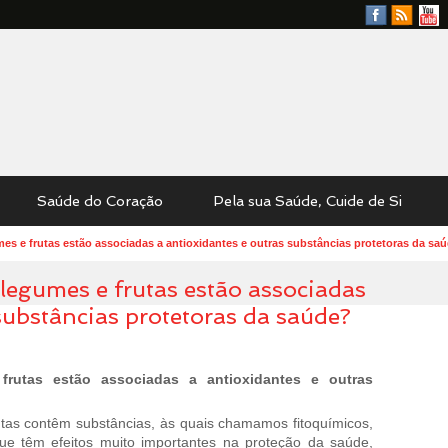
Facebook
RSS
YouTu
Feed
Saúde do Coração
Pela sua Saúde, Cuide de Si
es e frutas estão associadas a antioxidantes e outras substâncias protetoras da sa
legumes e frutas estão associadas
substâncias protetoras da saúde?
rutas estão associadas a antioxidantes e outras
tas contêm substâncias, às quais chamamos fitoquímicos,
que têm efeitos muito importantes na proteção da saúde,