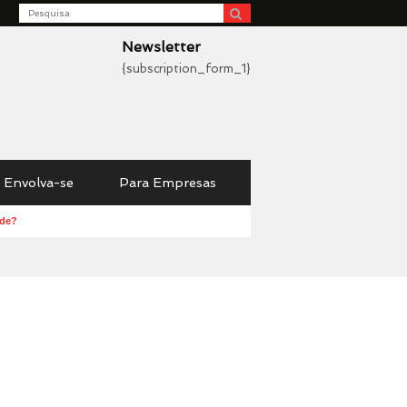
Search
be
Newsletter
{subscription_form_1}
Envolva-se
Para Empresas
úde?