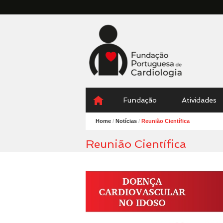
Fundação
Portuguesa
Cardiologia
Menu
Skip
Fundação
Atividades
to
content
Home
/
Notícias
/
Reunião Científica
Reunião Científica