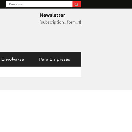
Search
be
Newsletter
{subscription_form_1}
Envolva-se
Para Empresas