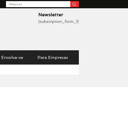
Search
be
Newsletter
{subscription_form_1}
Envolva-se
Para Empresas