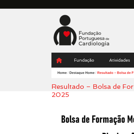
Fundação
Portuguesa
Cardiologia
Menu
Skip
Fundação
Atividades
to
content
Home
/
Destaque Home
/
Resultado – Bolsa de 
Resultado – Bolsa de Fo
2025