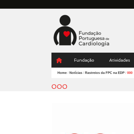
Fundação
Portuguesa
Cardiologia
Menu
Skip
Fundação
Atividades
to
content
Home
/
Notícias
/
Rastreios da FPC na EDP
/
000
000