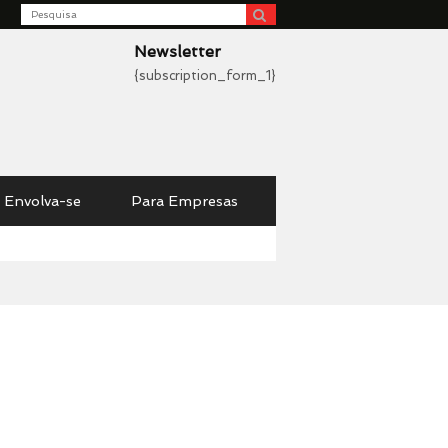
Search
be
Newsletter
{subscription_form_1}
Envolva-se
Para Empresas