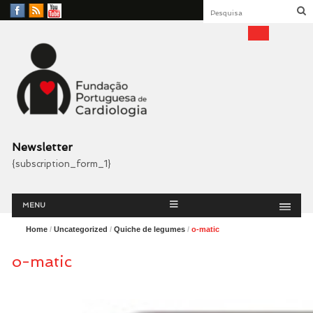
Facebook
RSS
YouTube
Feed
Fundação Portuguesa
Cardiologia
Newsletter
{subscription_form_1}
Menu
Skip
MENU
to
content
Home
/
Uncategorized
/
Quiche de legumes
/
o-matic
o-matic