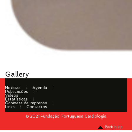
Gallery
Notícias
Agenda
Publicações
Vídeos
Estatísticas
Gabinete de imprensa
Links
Contactos
© 2021 Fundação Portuguesa Cardiologia
Menu
Back to top