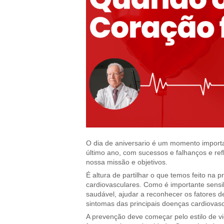
O dia de aniversario é um momento importa
último ano, com sucessos e falhanços e ref
nossa missão e objetivos.
É altura de partilhar o que temos feito n
cardiovasculares. Como é importante sensib
saudável, ajudar a reconhecer os fatores de
sintomas das principais doenças cardiovasc
A prevenção deve começar pelo estilo de vid