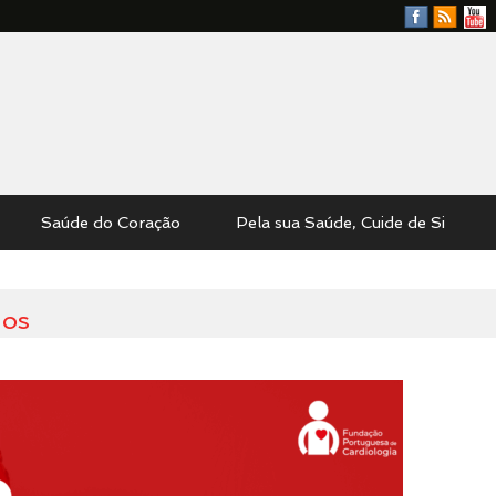
Facebook
RSS
YouTu
Feed
Saúde do Coração
Pela sua Saúde, Cuide de Si
nos