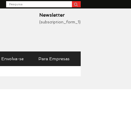
Search
be
Newsletter
{subscription_form_1}
Envolva-se
Para Empresas